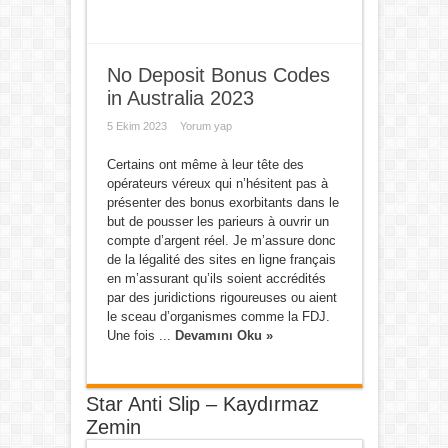
No Deposit Bonus Codes
in Australia 2023
5 Ekim 2023
Yorum yap
Certains ont même à leur tête des
opérateurs véreux qui n’hésitent pas à
présenter des bonus exorbitants dans le
but de pousser les parieurs à ouvrir un
compte d’argent réel. Je m’assure donc
de la légalité des sites en ligne français
en m’assurant qu’ils soient accrédités
par des juridictions rigoureuses ou aient
le sceau d’organismes comme la FDJ.
Une fois ...
Devamını Oku »
Star Anti Slip – Kaydırmaz
Zemin