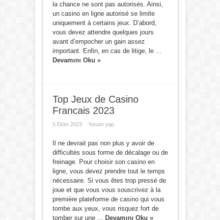
la chance ne sont pas autorisés. Ainsi,
un casino en ligne autorisé se limite
uniquement à certains jeux. D’abord,
vous devez attendre quelques jours
avant d’empocher un gain assez
important. Enfin, en cas de litige, le ...
Devamını Oku »
Top Jeux de Casino
Francais 2023
5 Ekim 2023
Yorum yap
Il ne devrait pas non plus y avoir de
difficultés sous forme de décalage ou de
freinage. Pour choisir son casino en
ligne, vous devez prendre tout le temps
nécessaire. Si vous êtes trop pressé de
joue et que vous vous souscrivez à la
première plateforme de casino qui vous
tombe aux yeux, vous risquez fort de
tomber sur une ...
Devamını Oku »