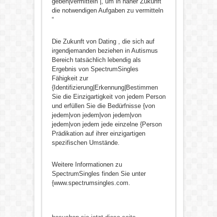
geben|vermitteln |, um in naher Zukunft
die notwendigen Aufgaben zu vermitteln
“
Die Zukunft von Dating , die sich auf
irgendjemanden beziehen in Autismus
Bereich tatsächlich lebendig als
Ergebnis von SpectrumSingles
Fähigkeit zur
{Identifizierung|Erkennung|Bestimmen
Sie die Einzigartigkeit von jedem Person
und erfüllen Sie die Bedürfnisse {von
jedem|von jedem|von jedem|von
jedem|von jedem jede einzelne {Person
Prädikation auf ihrer einzigartigen
spezifischen Umstände.
Weitere Informationen zu
SpectrumSingles finden Sie unter
{www.spectrumsingles.com.