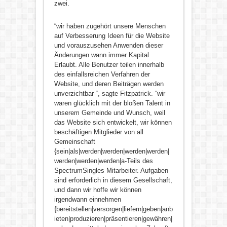
zwei.
“wir haben zugehört unsere Menschen
auf Verbesserung Ideen für die Website
und vorauszusehen Anwenden dieser
Änderungen wann immer Kapital
Erlaubt. Alle Benutzer teilen innerhalb
des einfallsreichen Verfahren der
Website, und deren Beiträgen werden
unverzichtbar “, sagte Fitzpatrick. “wir
waren glücklich mit der bloßen Talent in
unserem Gemeinde und Wunsch, weil
das Website sich entwickelt, wir können
beschäftigen Mitglieder von all
Gemeinschaft
{sein|als|werden|werden|werden|werden|
werden|werden|werden|a-Teils des
SpectrumSingles Mitarbeiter. Aufgaben
sind erforderlich in diesem Gesellschaft,
und dann wir hoffe wir können
irgendwann einnehmen
{bereitstellen|versorgen|liefern|geben|anb
ieten|produzieren|präsentieren|gewähren|