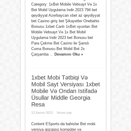
Category: 1xBet Mobile Vebsayt Və 1x
Bet Mobil Uygulama Indir 2023 794 bet
qeydiyyat Azerbaycan xbet az qeydiyyat
bet Casino giriş bet Şikayetler Onebahis
Bonusu 1xbet Canlı 1xBet oyunları Bet
Mobile Vebsayt Və 1x Bet Mobil
Uygulama Indir 2023 bet Bonusu bet
Para Çekme Bet Casino ile Şanslı
Cuma Bonusu Bet Mobil Bet 2x
Çarşamba ...
Devamını Oku »
1xbet Mobi Tətbiqi Və
Mobil Sayt Versiyası 1xbet
Mobile Və Ondan Istifadə
Üsullar Middle Georgia
Resa
12 Kasım 2023
Yorum yap
Content ESports-da bahislər Bet mobi
versiya güzgüsü kompüter və