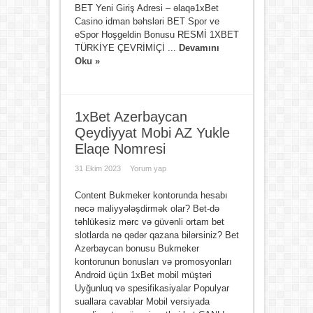
BET Yeni Giriş Adresi – əlaqə1xBet
Casino idman bəhsləri BET Spor ve
eSpor Hoşgeldin Bonusu RESMİ 1XBET
TÜRKİYE ÇEVRİMİÇİ ...
Devamını
Oku »
1xBet Azerbaycan
Qeydiyyat Mobi AZ Yukle
Elaqe Nomresi
31 Ekim 2023
Yorum yap
Content Bukmeker kontorunda hesabı
necə maliyyələşdirmək olar? Bet-də
təhlükəsiz mərc və güvənli ortam bet
slotlarda nə qədər qazana bilərsiniz? Bet
Azerbaycan bonusu Bukmeker
kontorunun bonusları və promosyonları
Android üçün 1xBet mobil müştəri
Uyğunluq və spesifikasiyalar Populyar
suallara cavablar Mobil versiyada