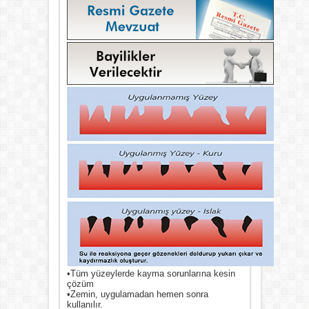
•Tüm yüzeylerde kayma sorunlarına kesin
çözüm
•Zemin, uygulamadan hemen sonra
kullanılır.