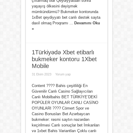
çıxarmaq olar Qeydiyyatdan sonra
yaşayış ölkəsini dəyişmək
mümkündürmü? Bukmeker kontorunda
1xBet qeydiyyatı bet canlı dəstək sayta
daxil olmaq Proqramı ...
Devamını Oku
»
1Türkiyədə Xbet etibarlı
bukmeker kontoru 1Xbet
Mobile
31 Ekim 2023
Yorum yap
Content ???? Bahis çeşitliliği En
Güvenilir Canlı Casino Sağlayıcıları
Canlı Mobilbahis BET TÜRKİYE’DEKİ
POPÜLER OYUNLAR CANLI CASİNO
OYUNLARI ???? Cömert Spor ve
Casino Bonusları Bet Azərbaycan
bukmeker: rəsmi saytın nəzərdən
keçirilməsi Canlı sonuçlar bet İmkanları
və 1xbet Bahis Variantları Çoklu canlı