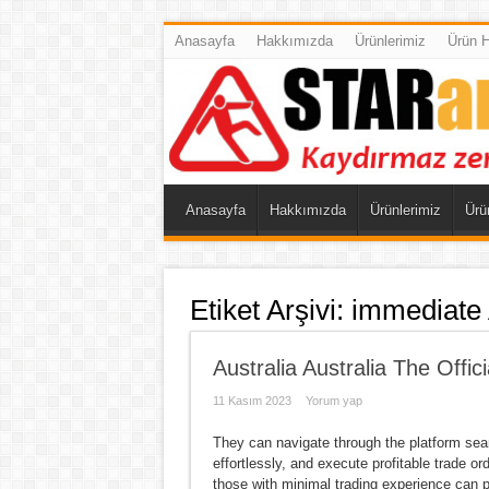
Anasayfa
Hakkımızda
Ürünlerimiz
Ürün 
Anasayfa
Hakkımızda
Ürünlerimiz
Ürü
Etiket Arşivi:
immediate
Australia Australia The Off
11 Kasım 2023
Yorum yap
They can navigate through the platform sea
effortlessly, and execute profitable trade o
those with minimal trading experience can p