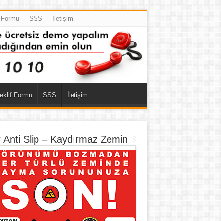
f Formu
SSS
İletişim
eklif Formu
SSS
İletişim
r Anti Slip – Kaydırmaz Zemin