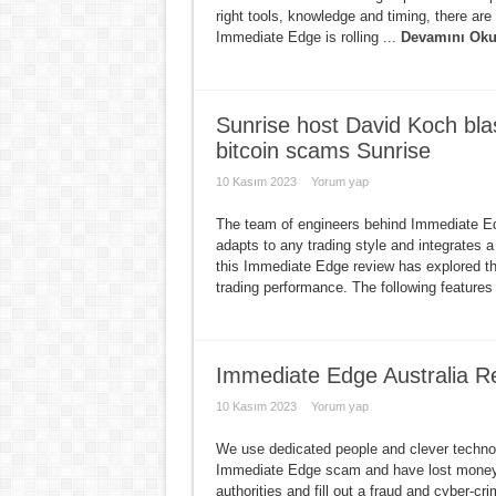
right tools, knowledge and timing, there are 
Immediate Edge is rolling ...
Devamını Oku
Sunrise host David Koch blas
bitcoin scams Sunrise
10 Kasım 2023
Yorum yap
The team of engineers behind Immediate Edg
adapts to any trading style and integrates 
this Immediate Edge review has explored th
trading performance. The following features
Immediate Edge Australia Re
10 Kasım 2023
Yorum yap
We use dedicated people and clever technolo
Immediate Edge scam and have lost money 
authorities and fill out a fraud and cyber-c