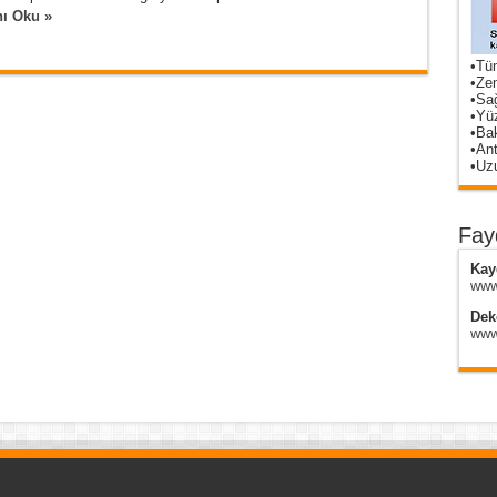
ı Oku »
•Tü
•Zem
•Sağ
•Yü
•Bak
•Ant
•Uzu
Fayd
Kay
www.
Deko
www